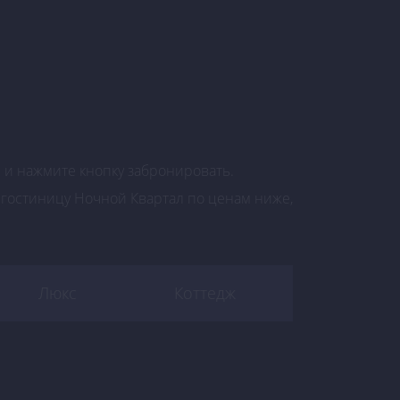
Отдел бронирования: +7 (905)440-60-00
р и нажмите кнопку забронировать.
 гостиницу Ночной Квартал по ценам ниже,
Люкс
Коттедж