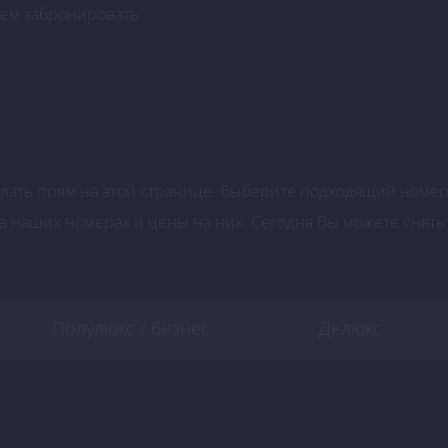
аем забронировать:
делать прям на этой странице. Выберите подходящий номе
 наших номерах и цены на них. Сегодня Вы можете снять
Полулюкс / бизнес
Делюкс