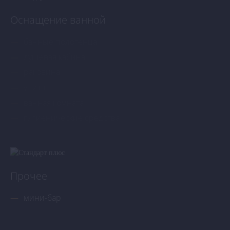
Оснащение ванной
банные полотенца
душевая кабина
раковина
унитаз
ванная комната
гигиенические средства
Прочее
мини-бар