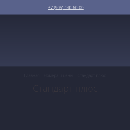
+7 (905) 440-60-00
RU
Главная
-
Номера и цены
-
Стандарт плюс
Стандарт плюс