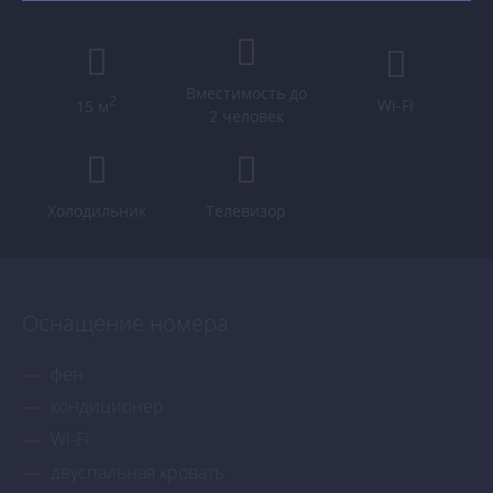
Вместимость до
2
Wi-Fi
15 м
2 человек
Холодильник
Телевизор
Оснащение номера
фен
кондиционер
Wi-Fi
двуспальная кровать