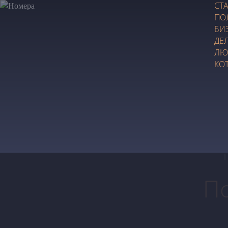
СТ
ПО
БИ
ДЕ
ЛЮ
КО
П