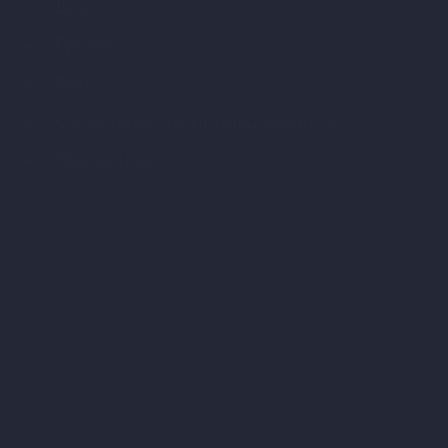
Душ
Туалет
Фен
Косметические принадлежности
Полотенца
Бронируй сейчас
по выгодной цене