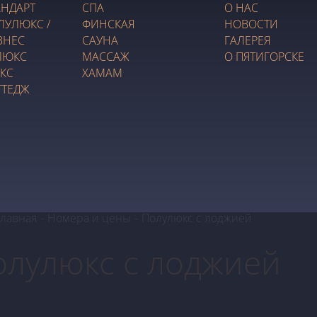
АНДАРТ
СПА
О НАС
ЛУЛЮКС /
ФИНСКАЯ
НОВОСТИ
ЗНЕС
САУНА
ГАЛЕРЕЯ
ЛЮКС
МАССАЖ
О ПЯТИГОРСКЕ
КС
ХАМАМ
ТТЕДЖ
Главная
-
Номера и цены
-
Полулюкс с лоджией
олулюкс с лоджией